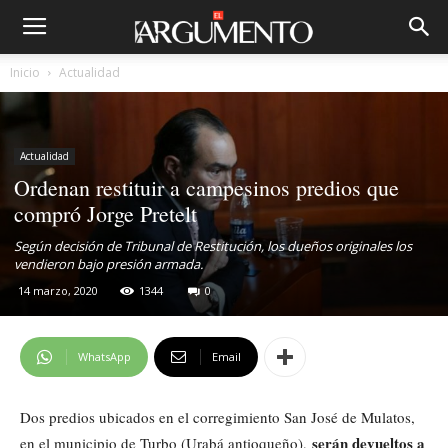
Inicio
Actualidad
Actualidad
Ordenan restituir a campesinos predios que
compró Jorge Pretelt
Según decisión de Tribunal de Restitución, los dueños originales los
vendieron bajo presión armada.
14 marzo, 2020
1344
0
WhatsApp
Email
Dos predios ubicados en el corregimiento San José de Mulatos,
serán devueltos a
en el municipio de Turbo (Urabá antioqueño),