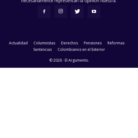
necesariamente representan la opinión nuestra.
Actualidad
Columnistas
Derechos
Pensiones
Reformas
Sentencias
Colombianos en el Exterior
© 2026 · El Argumento.