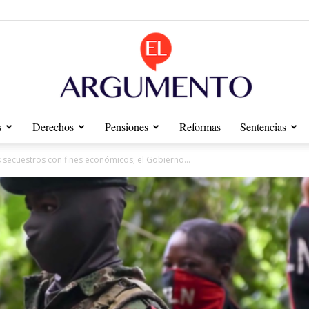
s
Derechos
Pensiones
Reformas
Sentencias
Diario
 secuestros con fines económicos; el Gobierno...
El