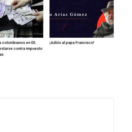
 a colombianos en EE.
¡Adiós al papa Francisco!
estarse contra impuesto
as