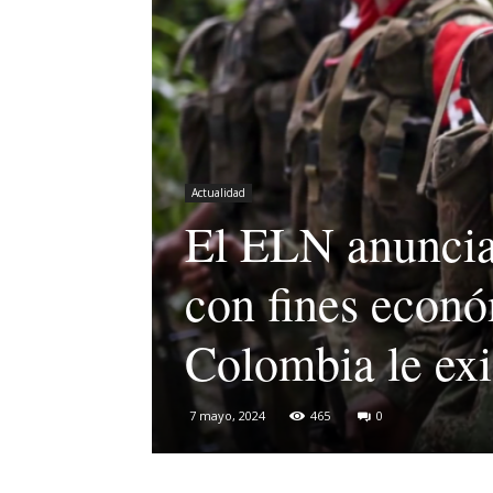
Actualidad
El ELN anuncia 
con fines econó
Colombia le exi
7 mayo, 2024
465
0