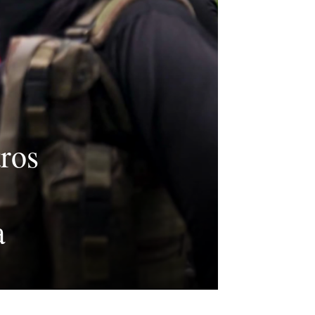
ros
a