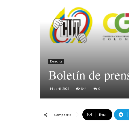
Derechos
Boletín de pren
14 abril, 2021
844
0
Email
Compartir