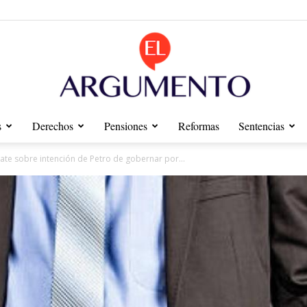
s
Derechos
Pensiones
Reformas
Sentencias
Diario
te sobre intención de Petro de gobernar por...
El