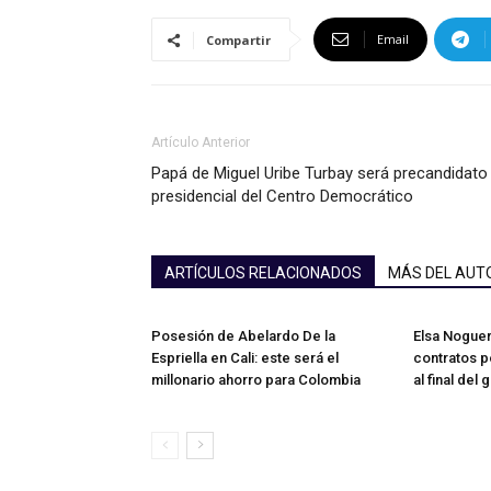
Email
Compartir
Artículo Anterior
Papá de Miguel Uribe Turbay será precandidato
presidencial del Centro Democrático
ARTÍCULOS RELACIONADOS
MÁS DEL AUT
Posesión de Abelardo De la
Elsa Noguer
Espriella en Cali: este será el
contratos p
millonario ahorro para Colombia
al final del