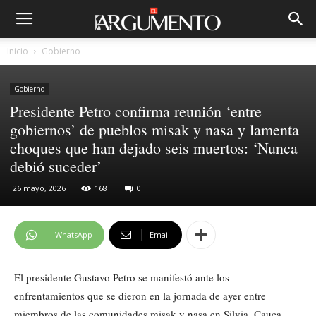
Inicio
Gobierno
Gobierno
Presidente Petro confirma reunión ‘entre
gobiernos’ de pueblos misak y nasa y lamenta
choques que han dejado seis muertos: ‘Nunca
debió suceder’
26 mayo, 2026
168
0
WhatsApp
Email
El presidente Gustavo Petro se manifestó ante los
enfrentamientos que se dieron en la jornada de ayer entre
miembros de las comunidades misak y nasa en Silvia, Cauca.