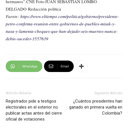
hermanos”.CNE Foto:JUAN SEBASTIÁN LOMBO
DELGADO Redacción política
Fuente:
https://www.eltiempo.com/politica/gobierno/presidente-
petro-confirma-reunion-entre-gobiernos-de-pueblos-misak-y-
nasa-y-lamenta-choques-que-han-dejado-seis-muertos-nunca-
debio-suceder-3557639
WhatsApp
Email
Artículo Anterior
Siguiente Artículo
Registrador pide a testigos
¿Cuántos presidentes han
electorales en el exterior no
ganado en primera vuelta en
publicar actas antes del cierre
Colombia?
oficial de votaciones